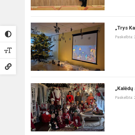
konkurso
„Dainų
da...
„Trys
„Trys Kar
Karaliai“
Paskelbta:
„Kalėdų
„Kalėdų 
senelio
Paskelbta:
rezidencijoj“