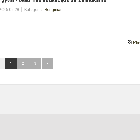
gyvai - teatrinės edukacijos darželinukams
 2025-05-28
Kategorija:
Renginiai
Pla
1
2
3