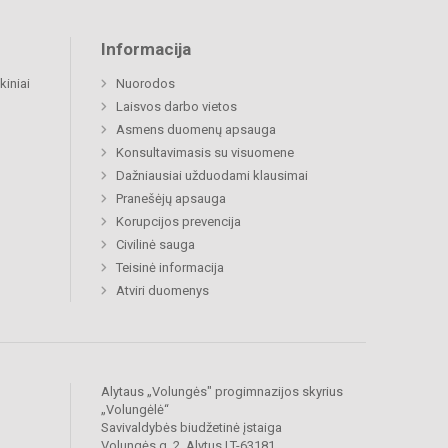
Informacija
kiniai
Nuorodos
Laisvos darbo vietos
Asmens duomenų apsauga
Konsultavimasis su visuomene
Dažniausiai užduodami klausimai
Pranešėjų apsauga
Korupcijos prevencija
Civilinė sauga
Teisinė informacija
Atviri duomenys
Alytaus „Volungės" progimnazijos skyrius
„Volungėlė“
Savivaldybės biudžetinė įstaiga
Volungės g. 2, Alytus LT-63181