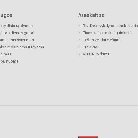
augos
Ataskaitos
okyklinis ugdymas
Biudžeto vykdymo ataskaitų rin
gintos dienos grupė
Finansinių ataskaitų rinkiniai
rmalusis švietimas
Lėšos veiklai viešinti
lba mokiniams ir tėvams
Projektai
inimas
Viešieji pirkimai
alpų nuoma