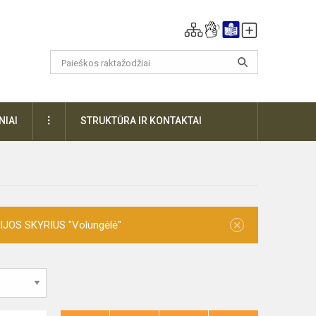
DAUGIAU
NIAI
STRUKTŪRA IR KONTAKTAI
×
ZIJOS SKYRIUS "Volungėlė"