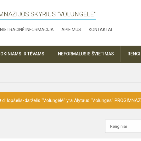
MNAZIJOS SKYRIUS "VOLUNGĖLĖ"
NISTRACINĖ INFORMACIJA
APIE MUS
KONTAKTAI
OKINIAMS IR TĖVAMS
NEFORMALUSIS ŠVIETIMAS
RENGI
0 d. lopšelis-darželis "Volungėlė" yra Alytaus "Volungės" PROGIMNA