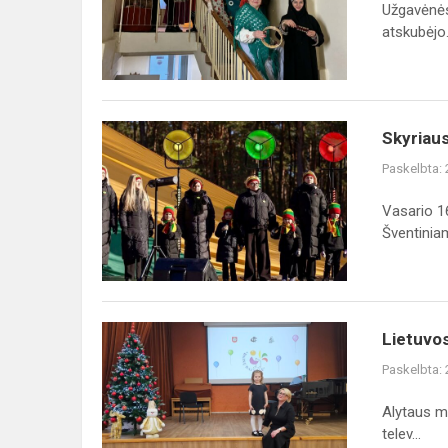
skyrius
Užgavėnės 
atskubėjo.
Skyriaus
Skyriaus
„Volungėlė“
Paskelbta:
bendruomenė
suvirpino
Vasario 16
alytiškių
Šventiniam
širdis
Lietuvos
Lietuvos
vaikų
Paskelbta:
ir
moksleivių
Alytaus m
televizijos
telev...