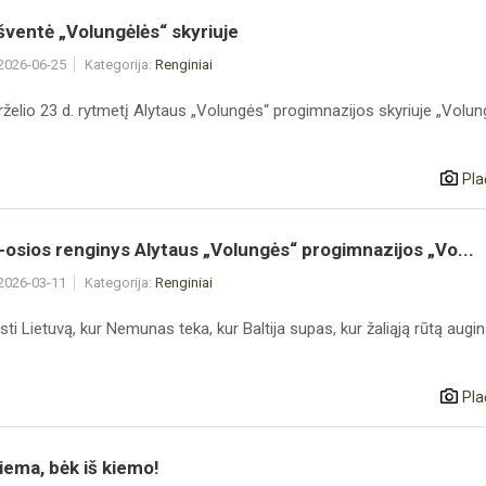
šventė „Volungėlės“ skyriuje
 2026-06-25
Kategorija:
Renginiai
rželio 23 d. rytmetį Alytaus „Volungės“ progimnazijos skyriuje „Volun
Pla
osios renginys Alytaus „Volungės“ progimnazijos „Vo...
 2026-03-11
Kategorija:
Renginiai
sti Lietuvą, kur Nemunas teka, kur Baltija supas, kur žaliąją rūtą augina
Pla
iema, bėk iš kiemo!