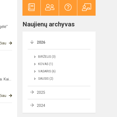
Naujienų archyvas
gėlė“
2026
čiau
BIRŽELIS (3)
KOVAS (1)
VASARIS (6)
. Kai...
SAUSIS (2)
2025
čiau
2024