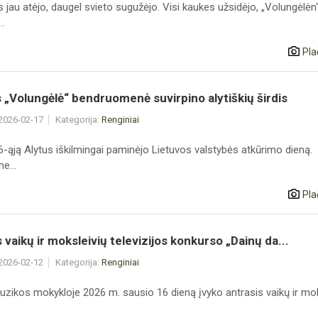
jau atėjo, daugel svieto sugužėjo. Visi kaukes užsidėjo, „Volungėlėn
..
Pla
 „Volungėlė“ bendruomenė suvirpino alytiškių širdis
 2026-02-17
Kategorija:
Renginiai
-ąją Alytus iškilmingai paminėjo Lietuvos valstybės atkūrimo dieną.
e...
Pla
 vaikų ir moksleivių televizijos konkurso „Dainų da...
 2026-02-12
Kategorija:
Renginiai
uzikos mokykloje 2026 m. sausio 16 dieną įvyko antrasis vaikų ir mok