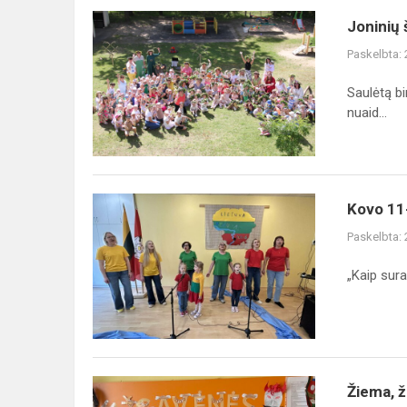
Joninių
Joninių 
šventė
Paskelbta:
„Volungėlės“
skyriuje
Saulėtą bi
nuaid...
Kovo
Kovo 11-
11-
Paskelbta:
osios
renginys
„Kaip sura
Alytaus
„Volungės“
progimnazijos
„Vo...
Žiema,
Žiema, ž