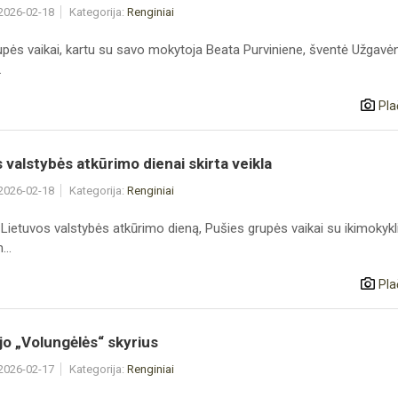
 2026-02-18
Kategorija:
Renginiai
upės vaikai, kartu su savo mokytoja Beata Purviniene, šventė Užgavė
.
Pla
 valstybės atkūrimo dienai skirta veikla
 2026-02-18
Kategorija:
Renginiai
Lietuvos valstybės atkūrimo dieną, Pušies grupės vaikai su ikimokykl
..
Pla
jo „Volungėlės“ skyrius
 2026-02-17
Kategorija:
Renginiai