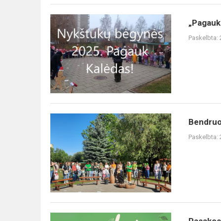
„Pagauk
„Pagauk
Kalėdas
Paskelbta:
2025“
Bendruomenės
Bendruo
šventės
Paskelbta:
"Ką
mums
duoda
medžiai"
atgarsiai
Pasakos