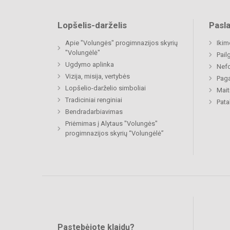
Lopšelis-darželis
Pasl
Apie "Volungės" progimnazijos skyrių
Ikim
"Volungėlė"
Pail
Ugdymo aplinka
Nefo
Vizija, misija, vertybės
Paga
Lopšelio-darželio simboliai
Mait
Tradiciniai renginiai
Pat
Bendradarbiavimas
Priėmimas į Alytaus "Volungės"
progimnazijos skyrių “Volungėlė”
Pastebėjote klaidų?