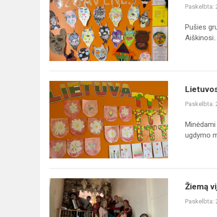
žiema,
Paskelbta:
bėk
iš
Pušies gr
kiemo!
Aiškinosi..
Lietuvos
Lietuvos
valstybės
Paskelbta:
atkūrimo
dienai
Minėdami 
skirta
ugdymo m.
veikla
Žiemą
Žiemą vi
vijo
Paskelbta:
„Volungėlės“