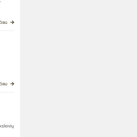
“
čiau
čiau
sleivių