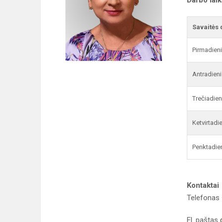
Darbo lai
Savaitės 
Pirmadien
Antradieni
Trečiadien
Ketvirtadi
Penktadie
Kontaktai
Telefonas
El. paštas