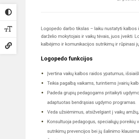
Logopedo darbo tikslas – laiku nustatyti kalbos i
darželio mokytojais ir vaikų tėvais, juos įveikti. 
kalbėjimo ir komunikacijos sutrikimų ir rūpinasi 
Logopedo funkcijos
Įvertina vaikų kalbos raidos ypatumus, išsiaišk
Teikia pagalbą vaikams, turintiems įvairių kal
Padeda grupių pedagogams pritaikyti ugdymo(s
adaptuotas bendrąsias ugdymo programas.
Veda užsiėmimus, atsižvelgiant į vaikų amžių,
Konsultuoja pedagogus, specialiųjų poreikių 
sutrikimų prevencijos bei jų šalinimo klausima