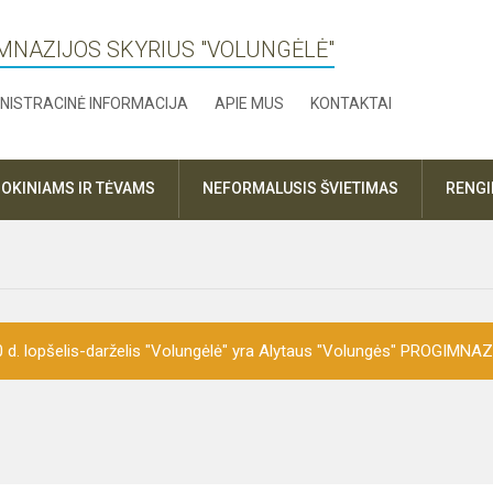
MNAZIJOS SKYRIUS "VOLUNGĖLĖ"
NISTRACINĖ INFORMACIJA
APIE MUS
KONTAKTAI
OKINIAMS IR TĖVAMS
NEFORMALUSIS ŠVIETIMAS
RENGI
0 d. lopšelis-darželis "Volungėlė" yra Alytaus "Volungės" PROGIMNA