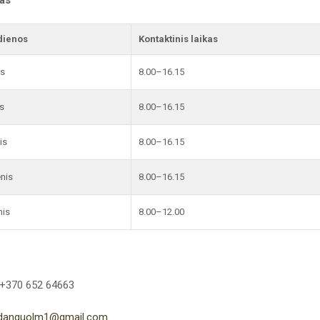
kas
dienos
Kontaktinis laikas
is
8.00–16.15
s
8.00–16.15
is
8.00–16.15
enis
8.00–16.15
nis
8.00–12.00
 +370 652 64663
danguolm1@gmail.com