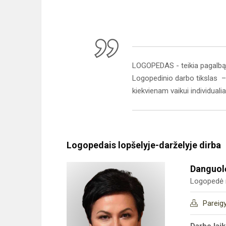
LOGOPEDAS - teikia pagalbą v
Logopedinio darbo tikslas – 
kiekvienam vaikui individuali
Logopedais lopšelyje-darželyje dirba
Danguol
Logopedė 
Pareig