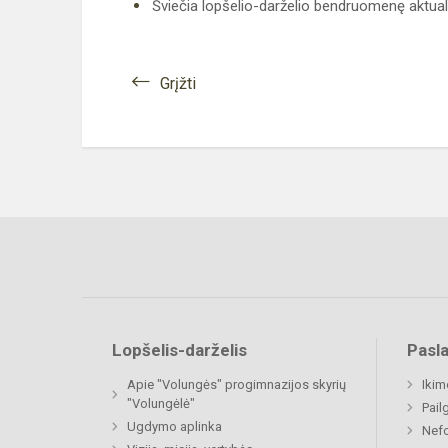
Šviečia lopšelio-darželio bendruomenę aktuali
Grįžti
Lopšelis-darželis
Pasl
Apie "Volungės" progimnazijos skyrių
Ikim
"Volungėlė"
Pail
Ugdymo aplinka
Nefo