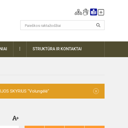
DAUGIAU
NIAI
STRUKTŪRA IR KONTAKTAI
×
ZIJOS SKYRIUS "Volungėlė"