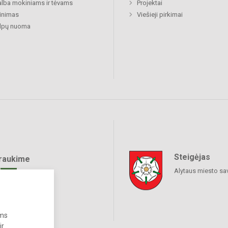
lba mokiniams ir tėvams
Projektai
inimas
Viešieji pirkimai
alpų nuoma
Steigėjas
raukime
Alytaus miesto sa
ums
ir