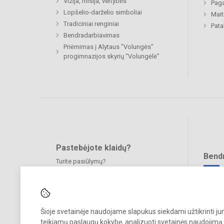
Vizija, misija, vertybės
Paga
Lopšelio-darželio simboliai
Mait
Tradiciniai renginiai
Pat
Bendradarbiavimas
Priėmimas į Alytaus "Volungės"
progimnazijos skyrių “Volungėlė”
Pastebėjote klaidų?
Bend
Turite pasiūlymų?
RAŠYKITE
Šioje svetainėje naudojame slapukus siekdami užtikrinti j
teikiamų paslaugų kokybę, analizuoti svetainės naudojimą 