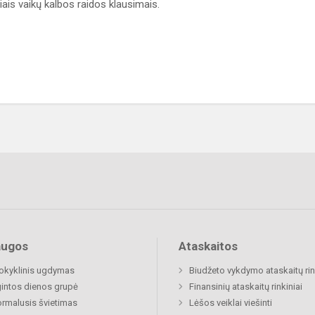
ais vaikų kalbos raidos klausimais.
augos
Ataskaitos
okyklinis ugdymas
Biudžeto vykdymo ataskaitų rin
gintos dienos grupė
Finansinių ataskaitų rinkiniai
rmalusis švietimas
Lėšos veiklai viešinti