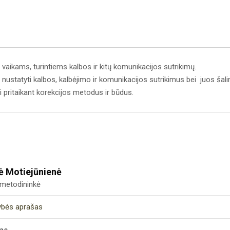
aikams, turintiems kalbos ir kitų komunikacijos sutrikimų.
nustatyti kalbos, kalbėjimo ir komunikacijos sutrikimus bei juos šalin
ai pritaikant korekcijos metodus ir būdus.
ė Motiejūnienė
metodininkė
ybės aprašas