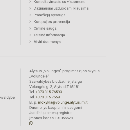
Konsultavimasis su visuomene
Dažniausiai užduodami klausimai
Pranešėjų apsauga
Korupcijos prevencija
Civilinė sauga
Teisinė informacija
Atviri duomenys
Alytaus „Volungės" progimnazijos skyrius
„Volungėlė“
Savivaldybės biudžetinė įstaiga
Volungės g. 2, Alytus LT-63181
Tel.
+370 315 76590
Tel.
+370 315 76591
vivaldybė
El. p.
mokykla@volunge.alytus.lm.lt
Duomenys kaupiami ir saugomi
Juridinių asmenų registre
Įmonės kodas 191056629