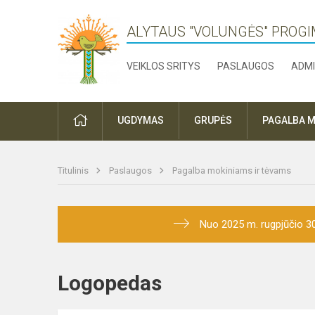
ALYTAUS "VOLUNGĖS" PROGI
VEIKLOS SRITYS
PASLAUGOS
ADMI
PRADŽIA
UGDYMAS
GRUPĖS
PAGALBA M
Titulinis
Paslaugos
Pagalba mokiniams ir tėvams
Nuo 2025 m. rugpjūčio 3
Logopedas