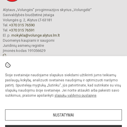
Alytaus „Volungės" progimnazijos skyrius „Volungėlė“
Savivaldybės biudžetinė įstaiga
Volungės g. 2, Alytus LT-63181
Tel.
+370 315 76590
Tel.
+370 315 76591
El. p.
mokykla@volunge.alytus.lm.lt
Duomenys kaupiami ir saugomi
Juridinių asmenų registre
Įmonės kodas 191056629
© 2025. Alytaus „Volungės" progimnazijos skyrius „Volungėlė“. Visos teisės
Šioje svetainėje naudojame slapukus siekdami užtikrinti jums teikiamų
saugomos.
Kopijuoti turinį be raštiško įstaigos administracijos sutikimo griežtai draudžiama.
paslaugų kokybę, analizuoti svetainės naudojimą ir optimizuoti naršymo
patirtį. Spustelėję mygtuką „Sutinku“, jūs patvirtinate, kad sutinkate su visų
Prieinamumo paraiška
Slapukų valdymas
slapukų naudojimu šioje svetainėje. Jei norite atšaukti arba pakeisti savo
sutikimus, prašome apsilankyti
slapukų valdymo puslapyje
.
Sumanus būdas atnaujinti
mokyklos interneto
svetainę
NUSTATYMAI