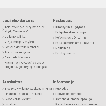
Lopšelis-darželis
Paslaugos
Apie "Volungės" progimnazijos
Ikimokyklinis ugdymas
skyrių "Volungėlė"
Pailgintos dienos grupė
Ugdymo aplinka
Neformalusis švietimas
Vizija, misija, vertybės
Pagalba mokiniams ir tėvams
Lopšelio-darželio simboliai
Maitinimas
Tradiciniai renginiai
Patalpų nuoma
Bendradarbiavimas
Priėmimas į Alytaus "Volungės"
progimnazijos skyrių “Volungėlė”
Ataskaitos
Informacija
Biudžeto vykdymo ataskaitų rinkiniai
Nuorodos
Finansinių ataskaitų rinkiniai
Laisvos darbo vietos
Lėšos veiklai viešinti
Asmens duomenų apsauga
Projektai
Konsultavimasis su visuomene