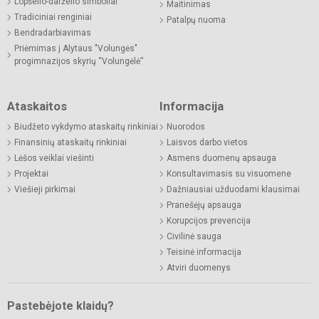
Lopšelio-darželio simboliai
Maitinimas
Tradiciniai renginiai
Patalpų nuoma
Bendradarbiavimas
Priėmimas į Alytaus "Volungės"
progimnazijos skyrių “Volungėlė”
Ataskaitos
Informacija
Biudžeto vykdymo ataskaitų rinkiniai
Nuorodos
Finansinių ataskaitų rinkiniai
Laisvos darbo vietos
Lėšos veiklai viešinti
Asmens duomenų apsauga
Projektai
Konsultavimasis su visuomene
Viešieji pirkimai
Dažniausiai užduodami klausimai
Pranešėjų apsauga
Korupcijos prevencija
Civilinė sauga
Teisinė informacija
Atviri duomenys
Pastebėjote klaidų?