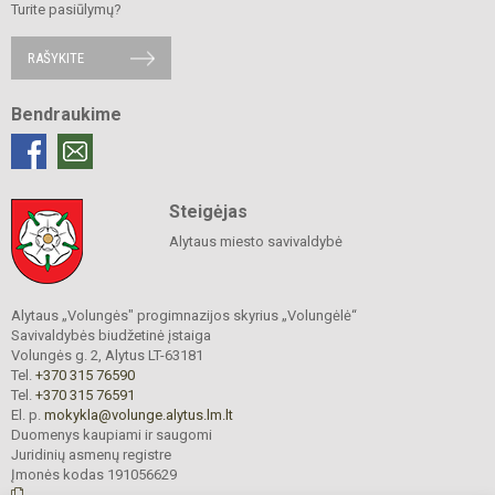
Turite pasiūlymų?
RAŠYKITE
Bendraukime
Steigėjas
Alytaus miesto savivaldybė
Alytaus „Volungės" progimnazijos skyrius „Volungėlė“
Savivaldybės biudžetinė įstaiga
Volungės g. 2, Alytus LT-63181
Tel.
+370 315 76590
Tel.
+370 315 76591
El. p.
mokykla@volunge.alytus.lm.lt
Duomenys kaupiami ir saugomi
Juridinių asmenų registre
Įmonės kodas 191056629