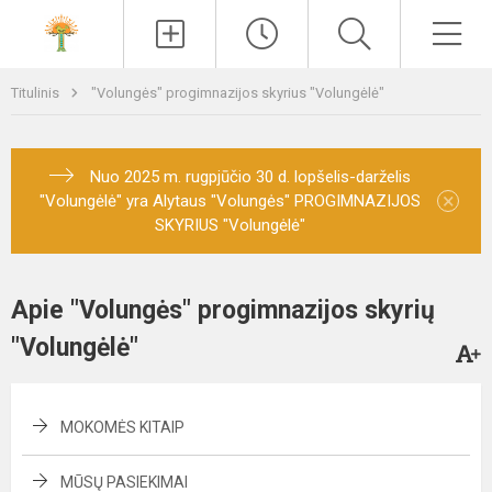
Paieška
Men
Titulinis
"Volungės" progimnazijos skyrius "Volungėlė"
Nuo 2025 m. rugpjūčio 30 d. lopšelis-darželis
×
"Volungėlė" yra Alytaus "Volungės" PROGIMNAZIJOS
SKYRIUS "Volungėlė"
Apie "Volungės" progimnazijos skyrių
"Volungėlė"
MOKOMĖS KITAIP
MŪSŲ PASIEKIMAI