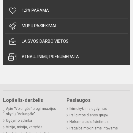
1,2% PARAMA
MŪSŲ PASIEKIMAI
LAISVOS DARBO VIETOS
ATNAUJINIMŲ PRENUMERATA
Lopšelis-darželis
Paslaugos
Apie "Volungės" progimnazijos
Ikimokyklinis ugdymas
skyrių "Volungėlė"
Pailgintos dienos grupė
Ugdymo aplinka
Neformalusis švietimas
Vizija, misija, vertybės
Pagalba mokiniams ir tėvams