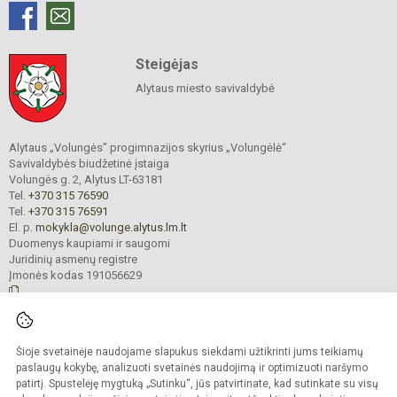
Steigėjas
Alytaus miesto savivaldybė
Alytaus „Volungės" progimnazijos skyrius „Volungėlė“
Savivaldybės biudžetinė įstaiga
Volungės g. 2, Alytus LT-63181
Tel.
+370 315 76590
Tel.
+370 315 76591
El. p.
mokykla@volunge.alytus.lm.lt
Duomenys kaupiami ir saugomi
Juridinių asmenų registre
Įmonės kodas 191056629
© 2025. Alytaus „Volungės" progimnazijos skyrius „Volungėlė“. Visos teisės
Šioje svetainėje naudojame slapukus siekdami užtikrinti jums teikiamų
saugomos.
Kopijuoti turinį be raštiško įstaigos administracijos sutikimo griežtai draudžiama.
paslaugų kokybę, analizuoti svetainės naudojimą ir optimizuoti naršymo
patirtį. Spustelėję mygtuką „Sutinku“, jūs patvirtinate, kad sutinkate su visų
Prieinamumo paraiška
Slapukų valdymas