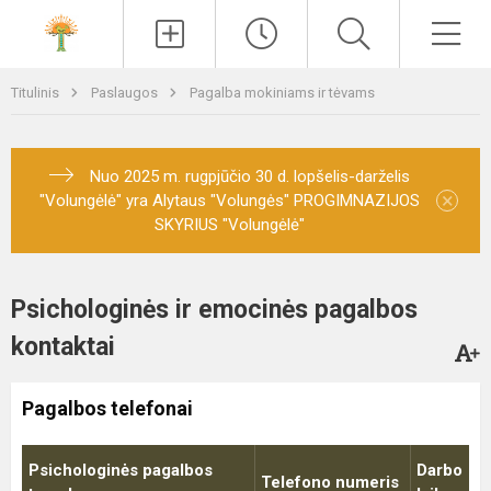
Paieška
Men
Titulinis
Paslaugos
Pagalba mokiniams ir tėvams
Nuo 2025 m. rugpjūčio 30 d. lopšelis-darželis
×
"Volungėlė" yra Alytaus "Volungės" PROGIMNAZIJOS
SKYRIUS "Volungėlė"
Psichologinės ir emocinės pagalbos
kontaktai
Pagalbos telefonai
Psichologinės pagalbos
Darbo
Telefono numeris