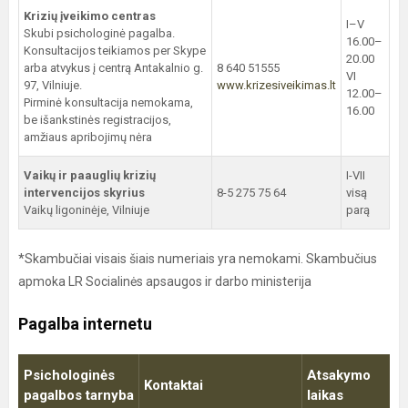
Krizių įveikimo centras
I–V
Skubi psichologinė pagalba.
16.00–
Konsultacijos teikiamos per Skype
20.00
arba atvykus į centrą Antakalnio g.
8 640 51555
VI
97, Vilniuje.
www.krizesiveikimas.lt
12.00–
Pirminė konsultacija nemokama,
16.00
be išankstinės registracijos,
amžiaus apribojimų nėra
Vaikų ir paauglių krizių
I-VII
intervencijos skyrius
8-5 275 75 64
visą
Vaikų ligoninėje, Vilniuje
parą
*Skambučiai visais šiais numeriais yra nemokami. Skambučius
apmoka LR Socialinės apsaugos ir darbo ministerija
Pagalba internetu
Psichologinės
Atsakymo
Kontaktai
pagalbos tarnyba
laikas