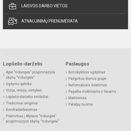
LAISVOS DARBO VIETOS
ATNAUJINIMŲ PRENUMERATA
Lopšelis-darželis
Paslaugos
Apie "Volungės" progimnazijos
Ikimokyklinis ugdymas
skyrių "Volungėlė"
Pailgintos dienos grupė
Ugdymo aplinka
Neformalusis švietimas
Vizija, misija, vertybės
Pagalba mokiniams ir tėvams
Lopšelio-darželio simboliai
Maitinimas
Tradiciniai renginiai
Patalpų nuoma
Bendradarbiavimas
Priėmimas į Alytaus "Volungės"
progimnazijos skyrių “Volungėlė”