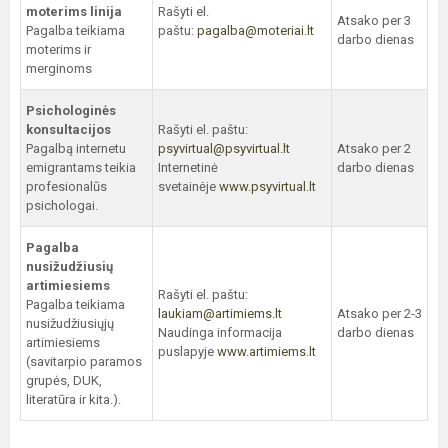
moterims linija
Rašyti el.
Atsako per 3
Pagalba teikiama
paštu:
pagalba@moteriai.lt
darbo dienas
moterims ir
merginoms
Psichologinės
konsultacijos
Rašyti el. paštu:
Pagalbą internetu
psyvirtual@psyvirtual.lt
Atsako per 2
emigrantams teikia
Internetinė
darbo dienas
profesionalūs
svetainėje
www.psyvirtual.lt
psichologai.
Pagalba
nusižudžiusių
artimiesiems
Rašyti el. paštu:
Pagalba teikiama
laukiam@artimiems.lt
Atsako per 2-3
nusižudžiusiųjų
Naudinga informacija
darbo dienas
artimiesiems
puslapyje
www.artimiems.lt
(savitarpio paramos
grupės, DUK,
literatūra ir kita.).