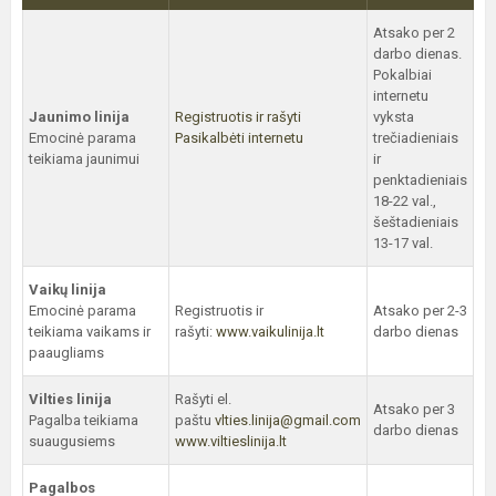
Atsako per 2
darbo dienas.
Pokalbiai
internetu
Jaunimo linija
Registruotis ir rašyti
vyksta
Emocinė parama
Pasikalbėti internetu
trečiadieniais
teikiama jaunimui
ir
penktadieniais
18-22 val.,
šeštadieniais
13-17 val.
Vaikų linija
Emocinė parama
Registruotis ir
Atsako per 2-3
teikiama vaikams ir
rašyti:
www.vaikulinija.lt
darbo dienas
paaugliams
Vilties linija
Rašyti el.
Atsako per 3
Pagalba teikiama
paštu
vlties.linija@gmail.com
darbo dienas
suaugusiems
www.viltieslinija.lt
Pagalbos