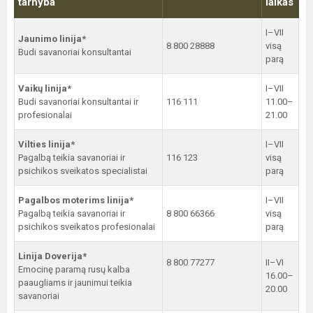
tarnyba
laikas
I–VII
Jaunimo linija*
8 800 28888
visą
Budi savanoriai konsultantai
parą
Vaikų linija*
I–VII
Budi savanoriai konsultantai ir
116 111
11.00–
profesionalai
21.00
Vilties linija*
I–VII
Pagalbą teikia savanoriai ir
116 123
visą
psichikos sveikatos specialistai
parą
Pagalbos moterims linija*
I–VII
Pagalbą teikia savanoriai ir
8 800 66366
visą
psichikos sveikatos profesionalai
parą
Linija Doverija*
8 800 77277
II–VI
Emocinę paramą rusų kalba
16.00–
paaugliams ir jaunimui teikia
20.00
savanoriai