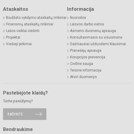
Ataskaitos
Informacija
Biudžeto vykdymo ataskaitų rinkiniai
Nuorodos
Finansinių ataskaitų rinkiniai
Laisvos darbo vietos
Lėšos veiklai viešinti
Asmens duomenų apsauga
Projektai
Konsultavimasis su visuomene
Viešieji pirkimai
Dažniausiai užduodami klausimai
Pranešėjų apsauga
Korupcijos prevencija
Civilinė sauga
Teisinė informacija
Atviri duomenys
Pastebėjote klaidų?
Turite pasiūlymų?
RAŠYKITE
Bendraukime