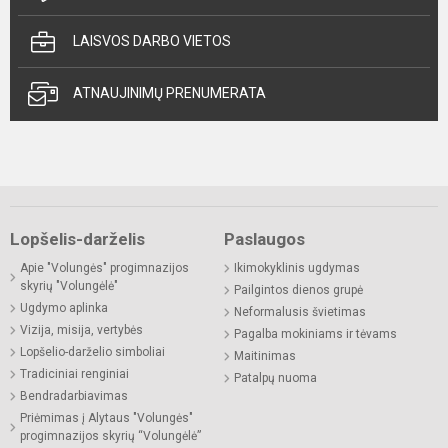
LAISVOS DARBO VIETOS
ATNAUJINIMŲ PRENUMERATA
Lopšelis-darželis
Paslaugos
Apie "Volungės" progimnazijos
Ikimokyklinis ugdymas
skyrių "Volungėlė"
Pailgintos dienos grupė
Ugdymo aplinka
Neformalusis švietimas
Vizija, misija, vertybės
Pagalba mokiniams ir tėvams
Lopšelio-darželio simboliai
Maitinimas
Tradiciniai renginiai
Patalpų nuoma
Bendradarbiavimas
Priėmimas į Alytaus "Volungės"
progimnazijos skyrių “Volungėlė”