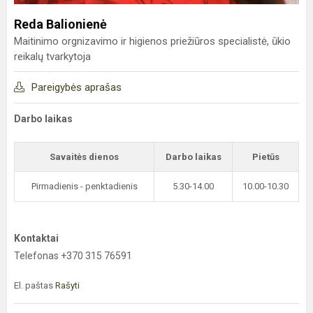
Reda Balionienė
Maitinimo orgnizavimo ir higienos priežiūros specialistė, ūkio
reikalų tvarkytoja
Pareigybės aprašas
Darbo laikas
Savaitės dienos
Darbo laikas
Pietūs
Pirmadienis - penktadienis
5.30-14.00
10.00-10.30
Kontaktai
Telefonas +370 315 76591
El. paštas
Rašyti