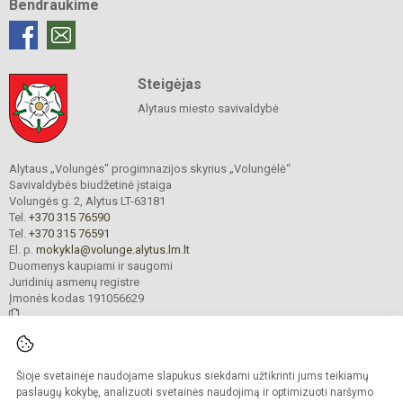
Bendraukime
Steigėjas
Alytaus miesto savivaldybė
Alytaus „Volungės" progimnazijos skyrius „Volungėlė“
Savivaldybės biudžetinė įstaiga
Volungės g. 2, Alytus LT-63181
Tel.
+370 315 76590
Tel.
+370 315 76591
El. p.
mokykla@volunge.alytus.lm.lt
Duomenys kaupiami ir saugomi
Juridinių asmenų registre
Įmonės kodas 191056629
© 2025. Alytaus „Volungės" progimnazijos skyrius „Volungėlė“. Visos teisės
Šioje svetainėje naudojame slapukus siekdami užtikrinti jums teikiamų
saugomos.
Kopijuoti turinį be raštiško įstaigos administracijos sutikimo griežtai draudžiama.
paslaugų kokybę, analizuoti svetainės naudojimą ir optimizuoti naršymo