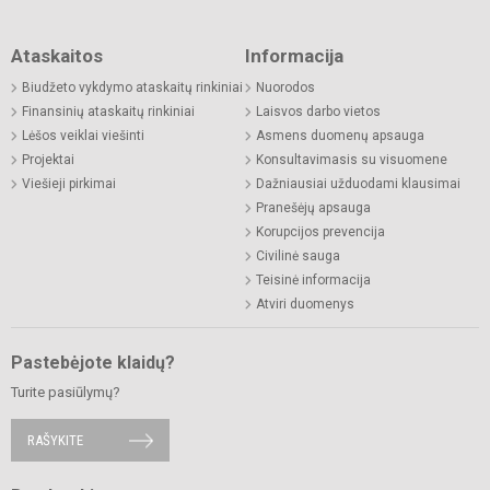
Ataskaitos
Informacija
Biudžeto vykdymo ataskaitų rinkiniai
Nuorodos
Finansinių ataskaitų rinkiniai
Laisvos darbo vietos
Lėšos veiklai viešinti
Asmens duomenų apsauga
Projektai
Konsultavimasis su visuomene
Viešieji pirkimai
Dažniausiai užduodami klausimai
Pranešėjų apsauga
Korupcijos prevencija
Civilinė sauga
Teisinė informacija
Atviri duomenys
Pastebėjote klaidų?
Turite pasiūlymų?
RAŠYKITE