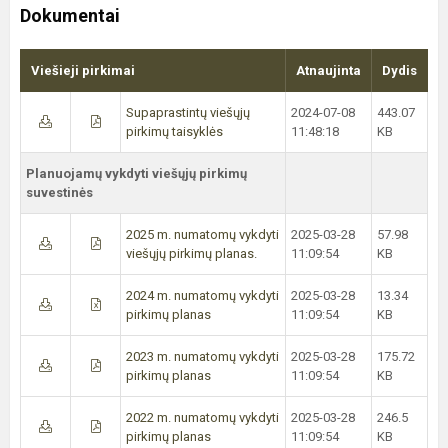
Dokumentai
Viešieji pirkimai
Atnaujinta
Dydis
Supaprastintų viešųjų
2024-07-08
443.07
pirkimų taisyklės
11:48:18
KB
Planuojamų vykdyti viešųjų pirkimų
suvestinės
2025 m. numatomų vykdyti
2025-03-28
57.98
viešųjų pirkimų planas.
11:09:54
KB
2024 m. numatomų vykdyti
2025-03-28
13.34
pirkimų planas
11:09:54
KB
2023 m. numatomų vykdyti
2025-03-28
175.72
pirkimų planas
11:09:54
KB
2022 m. numatomų vykdyti
2025-03-28
246.5
pirkimų planas
11:09:54
KB