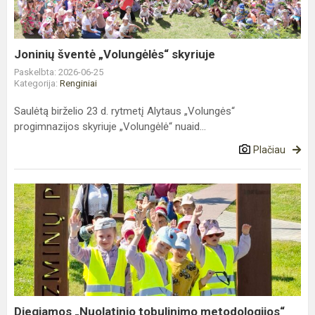
Joninių šventė „Volungėlės“ skyriuje
Paskelbta: 2026-06-25
Kategorija:
Renginiai
Saulėtą birželio 23 d. rytmetį Alytaus „Volungės“
progimnazijos skyriuje „Volungėlė“ nuaid...
Plačiau
Diegiamos
„Nuolatinio
tobulinimo
metodologijos“
pirmasis
ap...
Diegiamos „Nuolatinio tobulinimo metodologijos“