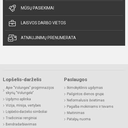
MŪSŲ PASIEKIMAI
LAISVOS DARBO VIETOS
ATNAUJINIMŲ PRENUMERATA
Lopšelis-darželis
Paslaugos
Apie "Volungės" progimnazijos
Ikimokyklinis ugdymas
skyrių "Volungėlė"
Pailgintos dienos grupė
Ugdymo aplinka
Neformalusis švietimas
Vizija, misija, vertybės
Pagalba mokiniams ir tėvams
Lopšelio-darželio simboliai
Maitinimas
Tradiciniai renginiai
Patalpų nuoma
Bendradarbiavimas