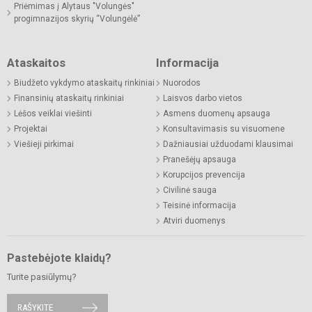
Priėmimas į Alytaus "Volungės"
progimnazijos skyrių “Volungėlė”
Ataskaitos
Informacija
Biudžeto vykdymo ataskaitų rinkiniai
Nuorodos
Finansinių ataskaitų rinkiniai
Laisvos darbo vietos
Lėšos veiklai viešinti
Asmens duomenų apsauga
Projektai
Konsultavimasis su visuomene
Viešieji pirkimai
Dažniausiai užduodami klausimai
Pranešėjų apsauga
Korupcijos prevencija
Civilinė sauga
Teisinė informacija
Atviri duomenys
Pastebėjote klaidų?
Turite pasiūlymų?
RAŠYKITE