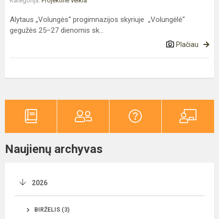
Kategorija:
Projektinė veikla
Alytaus „Volungės“ progimnazijos skyriuje „Volungėlė“
gegužės 25–27 dienomis sk...
Plačiau
Naujienų archyvas
2026
BIRŽELIS (3)