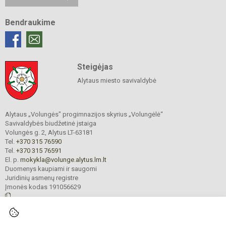
Bendraukime
Steigėjas
Alytaus miesto savivaldybė
Alytaus „Volungės" progimnazijos skyrius „Volungėlė“
Savivaldybės biudžetinė įstaiga
Volungės g. 2, Alytus LT-63181
Tel.
+370 315 76590
Tel.
+370 315 76591
El. p.
mokykla@volunge.alytus.lm.lt
Duomenys kaupiami ir saugomi
Juridinių asmenų registre
Įmonės kodas 191056629
© 2025. Alytaus „Volungės" progimnazijos skyrius „Volungėlė“. Visos teisės