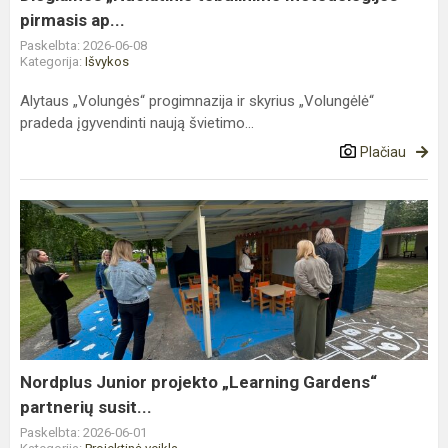
pirmasis ap...
Paskelbta: 2026-06-08
Kategorija:
Išvykos
Alytaus „Volungės“ progimnazija ir skyrius „Volungėlė“
pradeda įgyvendinti naują švietimo...
Plačiau
Nordplus
Junior
projekto
„Learning
Gardens“
partnerių
susit...
Nordplus Junior projekto „Learning Gardens“
partnerių susit...
Paskelbta: 2026-06-01