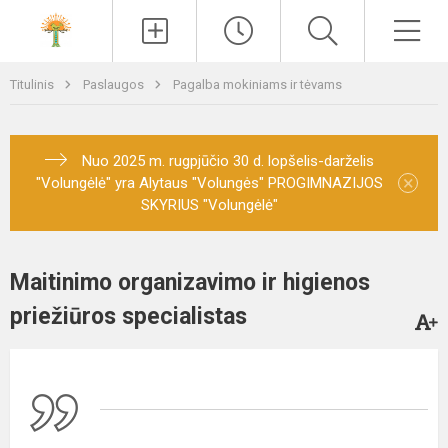
Paieška
Men
Titulinis
Paslaugos
Pagalba mokiniams ir tėvams
Nuo 2025 m. rugpjūčio 30 d. lopšelis-darželis
×
"Volungėlė" yra Alytaus "Volungės" PROGIMNAZIJOS
SKYRIUS "Volungėlė"
Maitinimo organizavimo ir higienos
priežiūros specialistas