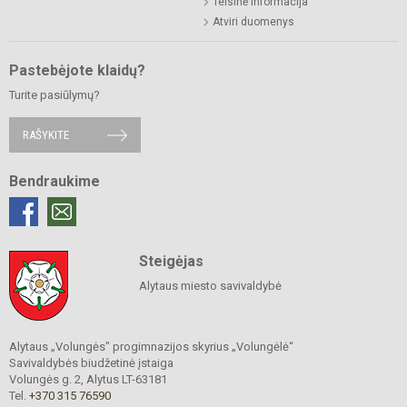
Teisinė informacija
Atviri duomenys
Pastebėjote klaidų?
Turite pasiūlymų?
RAŠYKITE
Bendraukime
Steigėjas
Alytaus miesto savivaldybė
Alytaus „Volungės" progimnazijos skyrius „Volungėlė“
Savivaldybės biudžetinė įstaiga
Volungės g. 2, Alytus LT-63181
Tel.
+370 315 76590