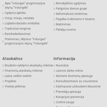
Apie "Volungės" progimnazijos
Ikimokyklinis ugdymas
skyrių "Volungėlė"
Pailgintos dienos grupė
Ugdymo aplinka
Neformalusis švietimas
Vizija, misija, vertybės
Pagalba mokiniams ir tėvams
Lopšelio-darželio simboliai
Maitinimas
Tradiciniai renginiai
Patalpų nuoma
Bendradarbiavimas
Priėmimas į Alytaus "Volungės"
progimnazijos skyrių “Volungėlė”
Ataskaitos
Informacija
Biudžeto vykdymo ataskaitų rinkiniai
Nuorodos
Finansinių ataskaitų rinkiniai
Laisvos darbo vietos
Lėšos veiklai viešinti
Asmens duomenų apsauga
Projektai
Konsultavimasis su visuomene
Viešieji pirkimai
Dažniausiai užduodami klausimai
Pranešėjų apsauga
Korupcijos prevencija
Civilinė sauga