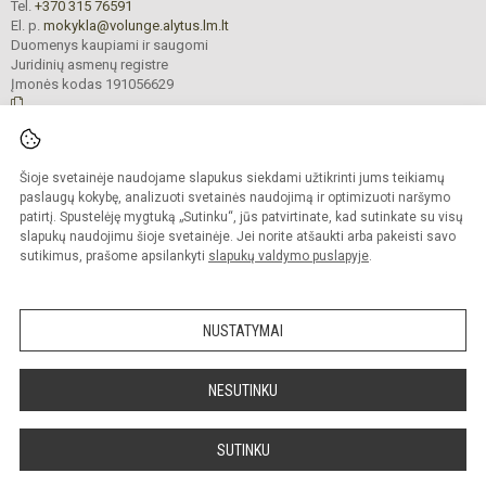
Tel.
+370 315 76591
El. p.
mokykla@volunge.alytus.lm.lt
Duomenys kaupiami ir saugomi
Juridinių asmenų registre
Įmonės kodas 191056629
© 2025. Alytaus „Volungės" progimnazijos skyrius „Volungėlė“. Visos teisės
Šioje svetainėje naudojame slapukus siekdami užtikrinti jums teikiamų
saugomos.
Kopijuoti turinį be raštiško įstaigos administracijos sutikimo griežtai draudžiama.
paslaugų kokybę, analizuoti svetainės naudojimą ir optimizuoti naršymo
patirtį. Spustelėję mygtuką „Sutinku“, jūs patvirtinate, kad sutinkate su visų
Prieinamumo paraiška
Slapukų valdymas
slapukų naudojimu šioje svetainėje. Jei norite atšaukti arba pakeisti savo
sutikimus, prašome apsilankyti
slapukų valdymo puslapyje
.
Sumanus būdas atnaujinti
mokyklos interneto
svetainę
NUSTATYMAI
NESUTINKU
SUTINKU