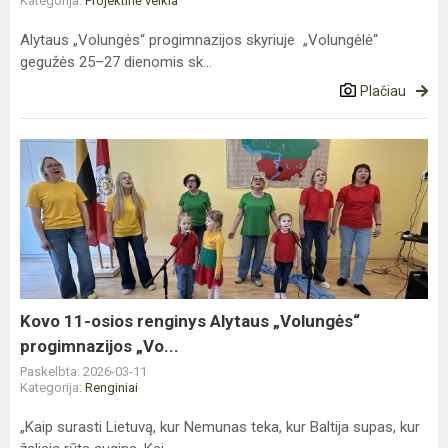
Kategorija:
Projektinė veikla
Alytaus „Volungės“ progimnazijos skyriuje „Volungėlė“
gegužės 25–27 dienomis sk...
Plačiau
Kovo
11-
osios
renginys
Alytaus
„Volungės“
progimnazijos
„Vo...
Kovo 11-osios renginys Alytaus „Volungės“
progimnazijos „Vo...
Paskelbta: 2026-03-11
Kategorija:
Renginiai
„Kaip surasti Lietuvą, kur Nemunas teka, kur Baltija supas, kur