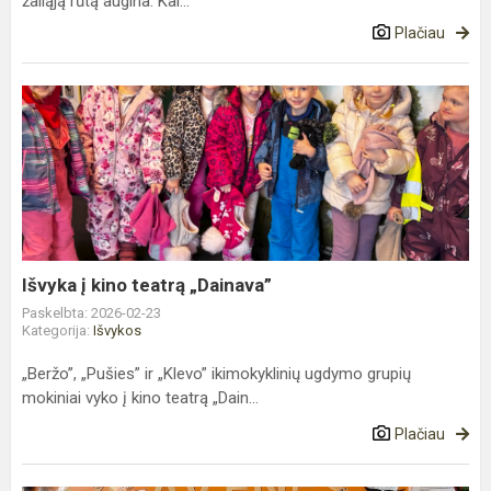
žaliąją rūtą augina. Kai...
Plačiau
Išvyka
į
kino
teatrą
„Dainava”
Išvyka į kino teatrą „Dainava”
Paskelbta: 2026-02-23
Kategorija:
Išvykos
„Beržo”, „Pušies” ir „Klevo” ikimokyklinių ugdymo grupių
mokiniai vyko į kino teatrą „Dain...
Plačiau