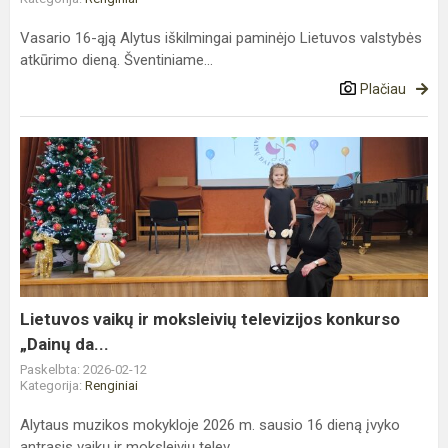
Vasario 16-ąją Alytus iškilmingai paminėjo Lietuvos valstybės
atkūrimo dieną. Šventiniame...
Plačiau
Lietuvos
vaikų
ir
moksleivių
televizijos
konkurso
„Dainų
da...
Lietuvos vaikų ir moksleivių televizijos konkurso
„Dainų da...
Paskelbta: 2026-02-12
Kategorija:
Renginiai
Alytaus muzikos mokykloje 2026 m. sausio 16 dieną įvyko
antrasis vaikų ir moksleivių telev...