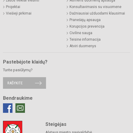
Lėšos veiklai viešinti
Asmens duomenų apsauga
Projektai
Konsultavimasis su visuomene
Viešieji pirkimai
Dažniausiai užduodami klausimai
Pranešėjų apsauga
Korupcijos prevencija
Civilinė sauga
Teisinė informacija
Atviri duomenys
Pastebėjote klaidų?
Turite pasiūlymų?
RAŠYKITE
Bendraukime
Steigėjas
Alytaus miesto savivaldybė