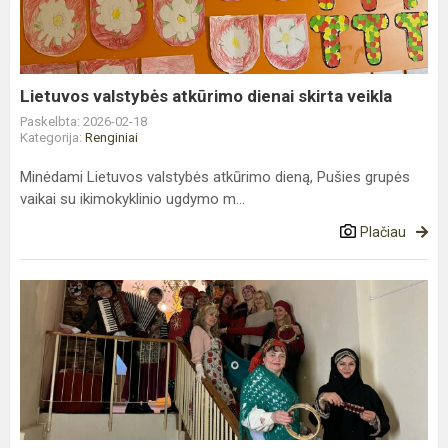
skirta
veikla
Lietuvos valstybės atkūrimo dienai skirta veikla
Paskelbta: 2026-02-18
Kategorija:
Renginiai
Minėdami Lietuvos valstybės atkūrimo dieną, Pušies grupės
vaikai su ikimokyklinio ugdymo m...
Plačiau
Žiemą
vijo
„Volungėlės“
skyrius