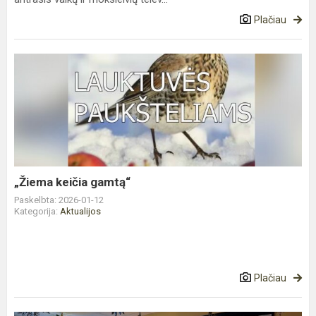
Plačiau
„Žiema
keičia
gamtą“
„Žiema keičia gamtą“
Paskelbta: 2026-01-12
Kategorija:
Aktualijos
Plačiau