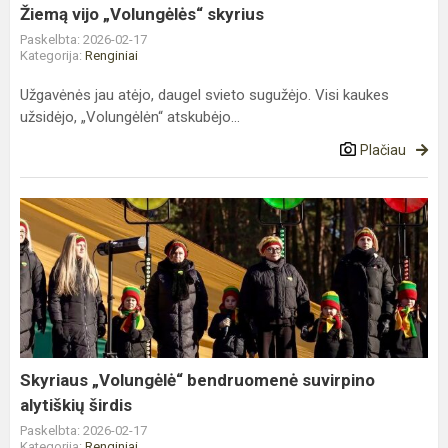
Žiemą vijo „Volungėlės“ skyrius
Paskelbta: 2026-02-17
Kategorija:
Renginiai
Užgavėnės jau atėjo, daugel svieto sugužėjo. Visi kaukes
užsidėjo, „Volungėlėn“ atskubėjo...
Plačiau
Skyriaus
„Volungėlė“
bendruomenė
suvirpino
alytiškių
širdis
Skyriaus „Volungėlė“ bendruomenė suvirpino
alytiškių širdis
Paskelbta: 2026-02-17
Kategorija:
Renginiai