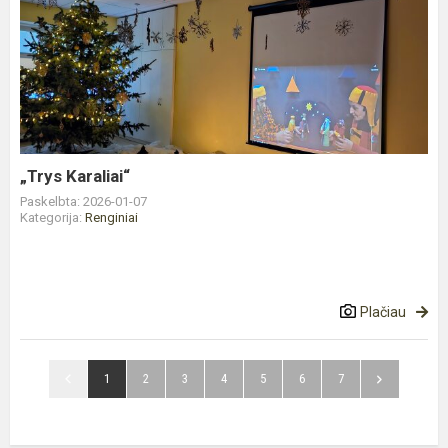
„Trys
Karaliai“
„Trys Karaliai“
Paskelbta: 2026-01-07
Kategorija:
Renginiai
Plačiau
1
2
3
4
5
6
7