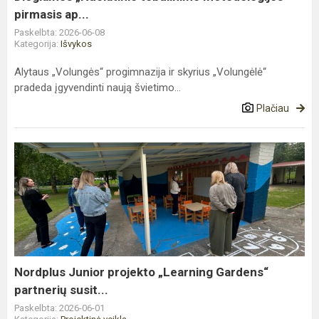
pirmasis ap...
Paskelbta: 2026-06-08
Kategorija:
Išvykos
Alytaus „Volungės“ progimnazija ir skyrius „Volungėlė“
pradeda įgyvendinti naują švietimo...
Plačiau
Nordplus
Junior
projekto
„Learning
Gardens“
partnerių
susit...
Nordplus Junior projekto „Learning Gardens“
partnerių susit...
Paskelbta: 2026-06-01