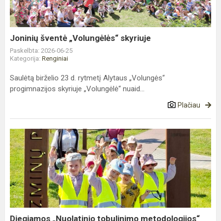
Joninių šventė „Volungėlės“ skyriuje
Paskelbta: 2026-06-25
Kategorija:
Renginiai
Saulėtą birželio 23 d. rytmetį Alytaus „Volungės“
progimnazijos skyriuje „Volungėlė“ nuaid...
Plačiau
Diegiamos
„Nuolatinio
tobulinimo
metodologijos“
pirmasis
ap...
Diegiamos „Nuolatinio tobulinimo metodologijos“