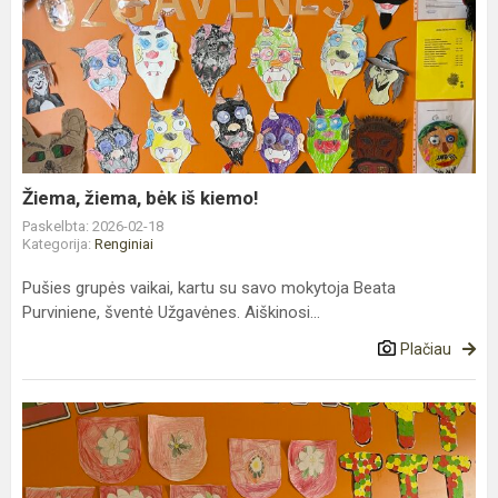
Žiema,
žiema,
bėk
iš
kiemo!
Žiema, žiema, bėk iš kiemo!
Paskelbta: 2026-02-18
Kategorija:
Renginiai
Pušies grupės vaikai, kartu su savo mokytoja Beata
Purviniene, šventė Užgavėnes. Aiškinosi...
Plačiau
Lietuvos
valstybės
atkūrimo
dienai