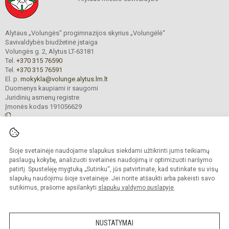
Alytaus „Volungės" progimnazijos skyrius „Volungėlė“
Savivaldybės biudžetinė įstaiga
Volungės g. 2, Alytus LT-63181
Tel.
+370 315 76590
Tel.
+370 315 76591
El. p.
mokykla@volunge.alytus.lm.lt
Duomenys kaupiami ir saugomi
Juridinių asmenų registre
Įmonės kodas 191056629
© 2025. Alytaus „Volungės" progimnazijos skyrius „Volungėlė“. Visos teisės
Šioje svetainėje naudojame slapukus siekdami užtikrinti jums teikiamų
saugomos.
Kopijuoti turinį be raštiško įstaigos administracijos sutikimo griežtai draudžiama.
paslaugų kokybę, analizuoti svetainės naudojimą ir optimizuoti naršymo
patirtį. Spustelėję mygtuką „Sutinku“, jūs patvirtinate, kad sutinkate su visų
Prieinamumo paraiška
Slapukų valdymas
slapukų naudojimu šioje svetainėje. Jei norite atšaukti arba pakeisti savo
sutikimus, prašome apsilankyti
slapukų valdymo puslapyje
.
Sumanus būdas atnaujinti
mokyklos interneto
svetainę
NUSTATYMAI