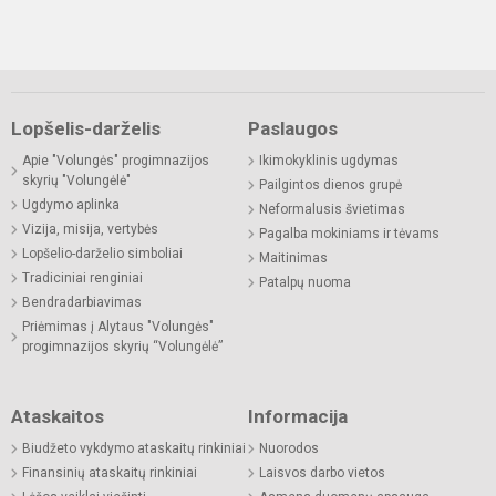
Lopšelis-darželis
Paslaugos
Apie "Volungės" progimnazijos
Ikimokyklinis ugdymas
skyrių "Volungėlė"
Pailgintos dienos grupė
Ugdymo aplinka
Neformalusis švietimas
Vizija, misija, vertybės
Pagalba mokiniams ir tėvams
Lopšelio-darželio simboliai
Maitinimas
Tradiciniai renginiai
Patalpų nuoma
Bendradarbiavimas
Priėmimas į Alytaus "Volungės"
progimnazijos skyrių “Volungėlė”
Ataskaitos
Informacija
Biudžeto vykdymo ataskaitų rinkiniai
Nuorodos
Finansinių ataskaitų rinkiniai
Laisvos darbo vietos