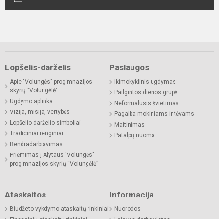
Lopšelis-darželis
Paslaugos
Apie "Volungės" progimnazijos
Ikimokyklinis ugdymas
skyrių "Volungėlė"
Pailgintos dienos grupė
Ugdymo aplinka
Neformalusis švietimas
Vizija, misija, vertybės
Pagalba mokiniams ir tėvams
Lopšelio-darželio simboliai
Maitinimas
Tradiciniai renginiai
Patalpų nuoma
Bendradarbiavimas
Priėmimas į Alytaus "Volungės"
progimnazijos skyrių “Volungėlė”
Ataskaitos
Informacija
Biudžeto vykdymo ataskaitų rinkiniai
Nuorodos