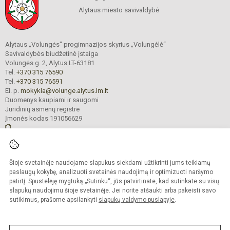
Alytaus miesto savivaldybė
Alytaus „Volungės" progimnazijos skyrius „Volungėlė“
Savivaldybės biudžetinė įstaiga
Volungės g. 2, Alytus LT-63181
Tel.
+370 315 76590
Tel.
+370 315 76591
El. p.
mokykla@volunge.alytus.lm.lt
Duomenys kaupiami ir saugomi
Juridinių asmenų registre
Įmonės kodas 191056629
© 2025. Alytaus „Volungės" progimnazijos skyrius „Volungėlė“. Visos teisės
Šioje svetainėje naudojame slapukus siekdami užtikrinti jums teikiamų
saugomos.
Kopijuoti turinį be raštiško įstaigos administracijos sutikimo griežtai draudžiama.
paslaugų kokybę, analizuoti svetainės naudojimą ir optimizuoti naršymo
patirtį. Spustelėję mygtuką „Sutinku“, jūs patvirtinate, kad sutinkate su visų
Prieinamumo paraiška
Slapukų valdymas
slapukų naudojimu šioje svetainėje. Jei norite atšaukti arba pakeisti savo
sutikimus, prašome apsilankyti
slapukų valdymo puslapyje
.
Sumanus būdas atnaujinti
mokyklos interneto
svetainę