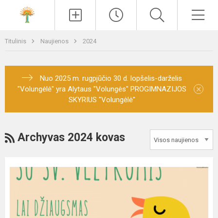
Paieška
Men
Titulinis
Naujienos
2024
Nuo 2025 m. rugpjūčio 30 d. lopšelis-darželis
×
"Volungėlė" yra Alytaus "Volungės" PROGIMNAZIJOS
SKYRIUS "Volungėlė"
RSS
Archyvas 2024 kovas
Sveikiname
su
Šv.
Velykomis!