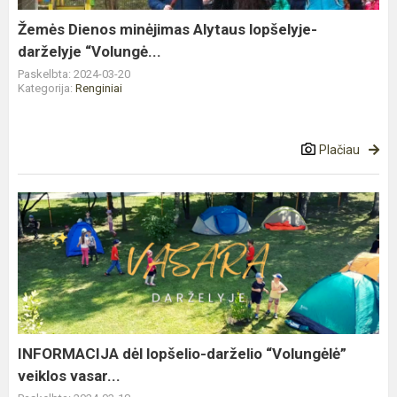
“Volungė...
Žemės Dienos minėjimas Alytaus lopšelyje-
darželyje “Volungė...
Paskelbta: 2024-03-20
Kategorija:
Renginiai
Plačiau
INFORMACIJA
dėl
lopšelio-
darželio
“Volungėlė”
veiklos
vasar...
INFORMACIJA dėl lopšelio-darželio “Volungėlė”
veiklos vasar...