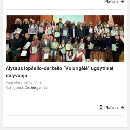
Plačiau
Alytaus
lopšelio-
darželio
“Volungėlė”
ugdytiniai
dalyvauja...
Alytaus lopšelio-darželio “Volungėlė” ugdytiniai
dalyvauja...
Paskelbta: 2024-03-01
Kategorija:
Didžiuojamės
Plačiau