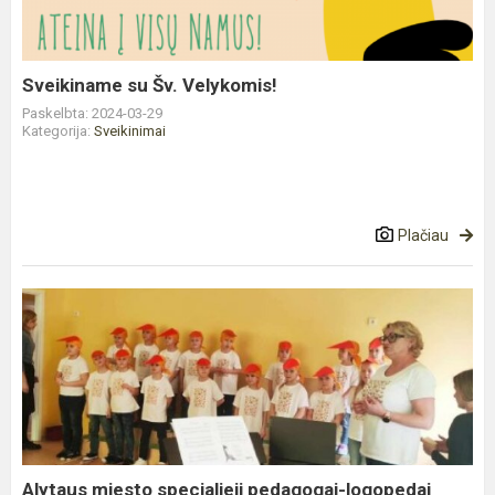
Sveikiname su Šv. Velykomis!
Paskelbta: 2024-03-29
Kategorija:
Sveikinimai
Plačiau
Alytaus
miesto
specialieji
pedagogai-
logopedai
dalijosi
ger...
Alytaus miesto specialieji pedagogai-logopedai