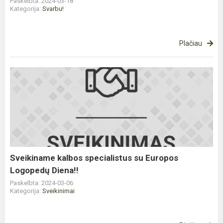
Paskelbta: 2024-03-18
Kategorija:
Svarbu!
Plačiau
Sveikiname
kalbos
specialistus
su
Europos
Logopedų
Diena!!
Sveikiname kalbos specialistus su Europos
Logopedų Diena!!
Paskelbta: 2024-03-06
Kategorija:
Sveikinimai