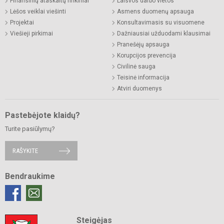
Finansinių ataskaitų rinkiniai
Laisvos darbo vietos
Lėšos veiklai viešinti
Asmens duomenų apsauga
Projektai
Konsultavimasis su visuomene
Viešieji pirkimai
Dažniausiai užduodami klausimai
Pranešėjų apsauga
Korupcijos prevencija
Civilinė sauga
Teisinė informacija
Atviri duomenys
Pastebėjote klaidų?
Turite pasiūlymų?
RAŠYKITE
Bendraukime
Steigėjas