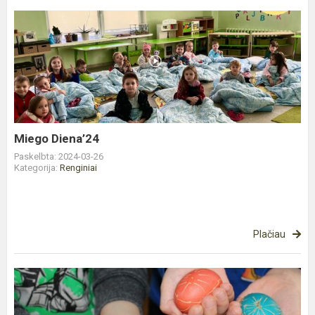
Miego
Diena’24
Miego Diena’24
Paskelbta: 2024-03-26
Kategorija:
Renginiai
Plačiau
Velykinių
margučių
edukacija