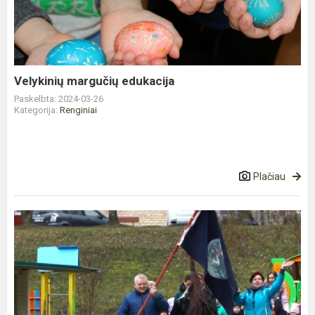
Velykinių margučių edukacija
Paskelbta: 2024-03-26
Kategorija:
Renginiai
Plačiau
Žemės
Dienos
minėjimas
Alytaus
lopšelyje-
darželyje