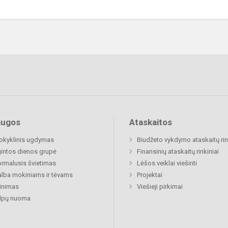
augos
Ataskaitos
okyklinis ugdymas
Biudžeto vykdymo ataskaitų rin
gintos dienos grupė
Finansinių ataskaitų rinkiniai
rmalusis švietimas
Lėšos veiklai viešinti
lba mokiniams ir tėvams
Projektai
inimas
Viešieji pirkimai
alpų nuoma