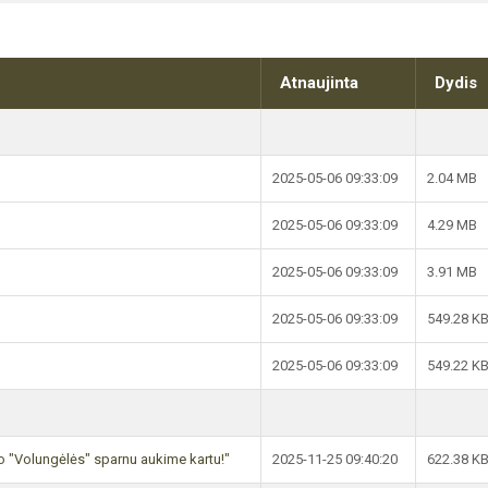
Atnaujinta
Dydis
2025-05-06 09:33:09
2.04 MB
2025-05-06 09:33:09
4.29 MB
2025-05-06 09:33:09
3.91 MB
2025-05-06 09:33:09
549.28 K
2025-05-06 09:33:09
549.22 K
 "Volungėlės" sparnu aukime kartu!"
2025-11-25 09:40:20
622.38 K