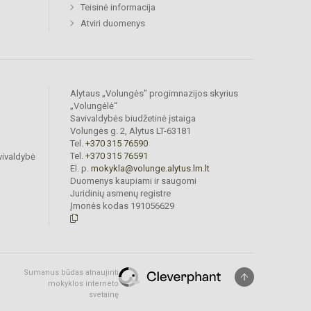
Teisinė informacija
Atviri duomenys
Alytaus „Volungės" progimnazijos skyrius
„Volungėlė“
Savivaldybės biudžetinė įstaiga
Volungės g. 2, Alytus LT-63181
Tel.
+370 315 76590
Tel.
+370 315 76591
vivaldybė
El. p.
mokykla@volunge.alytus.lm.lt
Duomenys kaupiami ir saugomi
Juridinių asmenų registre
Įmonės kodas 191056629
Sumanus būdas atnaujinti
mokyklos interneto
svetainę