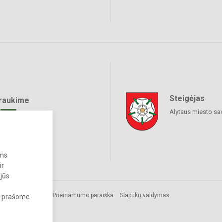
Steigėjas
raukime
Alytaus miesto sa
ums
ir
 jūs
Prieinamumo paraiška
Slapukų valdymas
s, prašome