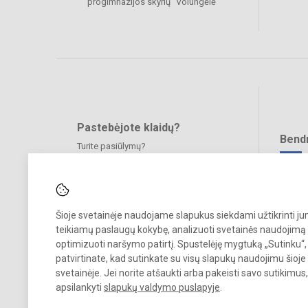
progimnazijos skyrių “Volungėlė”
Pastebėjote klaidų?
Bend
Turite pasiūlymų?
RAŠYKITE
Šioje svetainėje naudojame slapukus siekdami užtikrinti j
teikiamų paslaugų kokybę, analizuoti svetainės naudojimą 
optimizuoti naršymo patirtį. Spustelėję mygtuką „Sutinku“,
patvirtinate, kad sutinkate su visų slapukų naudojimu šioje
© 2025. Alytaus „Volungės" progimnazijos skyrius „Volungėlė“. Visos
svetainėje. Jei norite atšaukti arba pakeisti savo sutikimu
teisės saugomos.
apsilankyti
slapukų valdymo puslapyje
.
Kopijuoti turinį be raštiško įstaigos administracijos sutikimo griežtai
draudžiama.