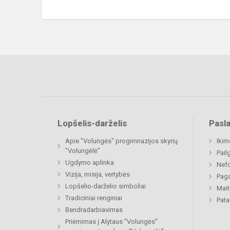
Lopšelis-darželis
Pasl
Apie "Volungės" progimnazijos skyrių
Ikim
"Volungėlė"
Pail
Ugdymo aplinka
Nefo
Vizija, misija, vertybės
Paga
Lopšelio-darželio simboliai
Mait
Tradiciniai renginiai
Pat
Bendradarbiavimas
Priėmimas į Alytaus "Volungės"