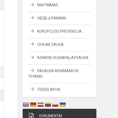
MAITINIMAS
VIEŠIEJI PIRKIMAI
KORUPCIJOS PREVENCIJA
CIVILINĖ SAUGA
B
ASMENS DUOMENŲ APSAUGA
B
PAGALBA MOKINIAMS IR
TĖVAMS
B
TEISĖS AKTAI
B
DOKUMENTAI